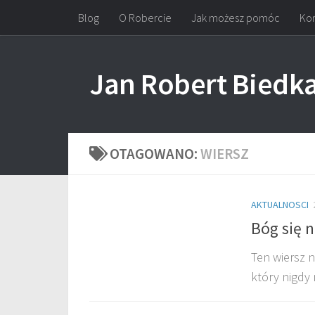
Blog
O Robercie
Jak możesz pomóc
Kon
Przejdź do treści
Jan Robert Biedk
OTAGOWANO:
WIERSZ
AKTUALNOSCI
Bóg się n
Ten wiersz n
który nigdy 