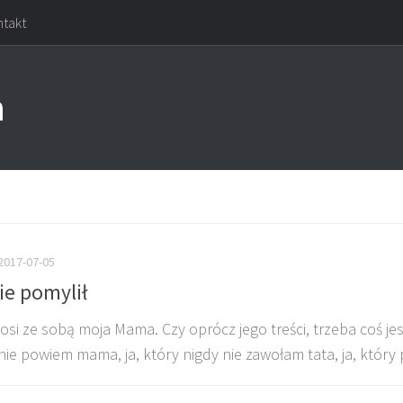
takt
a
2017-07-05
ie pomylił
osi ze sobą moja Mama. Czy oprócz jego treści, trzeba coś je
nie powiem mama, ja, który nigdy nie zawołam tata, ja, który 