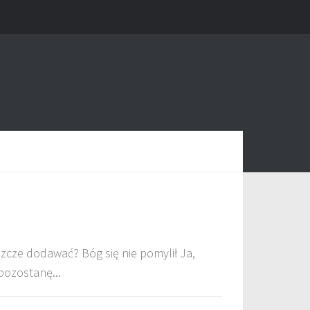
szcze dodawać? Bóg się nie pomylił Ja,
pozostanę...