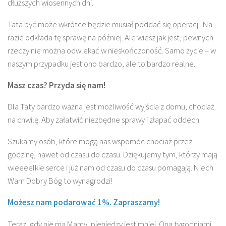
dłuższych wiosennych dni.
Tata być może wkrótce będzie musiał poddać się operacji. Na
razie odkłada tę sprawę na później. Ale wiesz jak jest, pewnych
rzeczy nie można odwlekać w nieskończoność. Samo życie – w
naszym przypadku jest ono bardzo, ale to bardzo realne.
Masz czas? Przyda się nam!
Dla Taty bardzo ważna jest możliwość wyjścia z domu, chociaż
na chwilę. Aby załatwić niezbędne sprawy i złapać oddech.
Szukamy osób, które mogą nas wspomóc chociaż przez
godzinę, nawet od czasu do czasu. Dziękujemy tym, którzy mają
wieeeelkie serce i już nam od czasu do czasu pomagają. Niech
Wam Dobry Bóg to wynagrodzi!
Możesz nam podarować 1%. Zapraszamy!
Teraz, gdy nie ma Mamy, pieniędzy jest mniej. Ona tygodniami