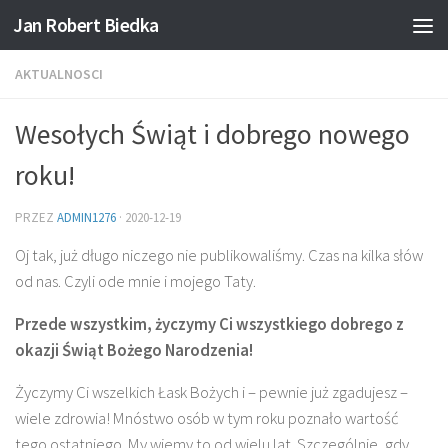
Jan Robert Biedka
Przejdź do treści
AKTUALNOSCI
Wesołych Świąt i dobrego nowego
roku!
PRZEZ
ADMIN1276
·
2020-12-19
Oj tak, już długo niczego nie publikowaliśmy. Czas na kilka słów
od nas. Czyli ode mnie i mojego Taty.
Przede wszystkim, życzymy Ci wszystkiego dobrego z
okazji Świąt Bożego Narodzenia!
Życzymy Ci wszelkich Łask Bożych i – pewnie już zgadujesz –
wiele zdrowia! Mnóstwo osób w tym roku poznało wartość
tego ostatniego. My wiemy to od wielu lat. Szczególnie, gdy