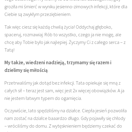
groziła mi śmierć w wyniku jesienno-zimowych infekcji, które dla
Ciebie są zwykłym przeziębieniem.
Tak więc ciesz się każdą chwilą życia! Oddychaj głęboko,
spaceruj, rozmawiaj. Rób to wszystko, czego ja nie mogę, ale
chcę aby Tobie było jak najlepiej. Życzymy Ci z całego serca – z
Tatą!
My także, wiedzeni nadzieją, trzymamy się razem i
dzielimy się miłością
.
Przetrwaliśmy jak dotąd bez infekcji. Tata opiekuje się mną z
całych sił – teraz jest sam, więc jest 2x więcej obowiązków. A ja
nie jestem łatwym typem do ogarnięcia.
Oczywiście, lato spędziliśmy na działce. Ciepła jesień pozwoliła
nam zostać na działce baaardzo długo. Gdy pojawiły się chłody
– wróciliśmy do domu. Z wytęsknieniem będziemy czekać do